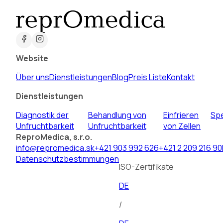
Website
Über uns
Dienstleistungen
Blog
Preis Liste
Kontakt
Dienstleistungen
Diagnostik der
Behandlung von
Einfrieren
Sp
Unfruchtbarkeit
Unfruchtbarkeit
von Zellen
ReproMedica, s.r.o.
info@repromedica.sk
+421 903 992 626
+421 2 209 216 90
Datenschutzbestimmungen
ISO-Zertifikate
DE
/