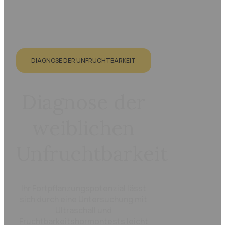
DIAGNOSE DER UNFRUCHTBARKEIT
Diagnose der
weiblichen
Unfruchtbarkeit
Ihr Fortpflanzungspotenzial lässt
sich durch eine Untersuchung mit
Ultraschall und
Fruchtbarkeitshormontests leicht