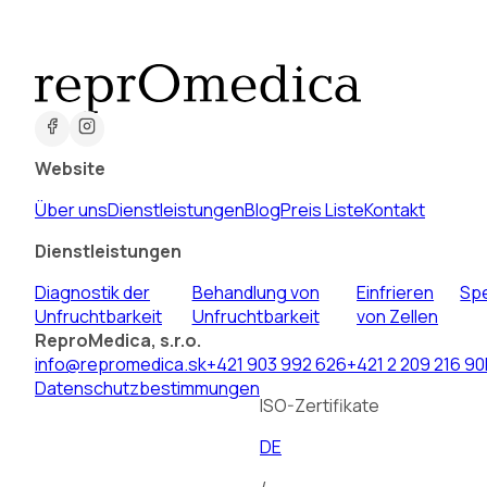
Website
Über uns
Dienstleistungen
Blog
Preis Liste
Kontakt
Dienstleistungen
Diagnostik der
Behandlung von
Einfrieren
Sp
Unfruchtbarkeit
Unfruchtbarkeit
von Zellen
ReproMedica, s.r.o.
info@repromedica.sk
+421 903 992 626
+421 2 209 216 90
Datenschutzbestimmungen
ISO-Zertifikate
DE